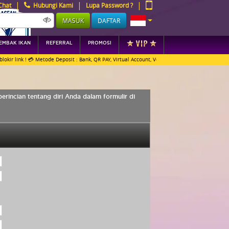
|
|
|
Chat
Hubungi Kami
Lupa Password ?
DAFTAR
EMBAK IKAN
REFERRAL
PROMOSI
ir link ! 💳 Metode Deposit : Bank, QR PAY, Virtual Account, Voucher88 , Deposit QR ta
rincian tentang diri Anda dalam formulir di