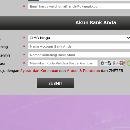
*
Akun Bank Anda
*
k
*
ning
*
ening
*
asi
tuju dengan
Syarat dan Ketentuan
dan
Aturan & Peraturan
dari 7METER.
SUBMIT