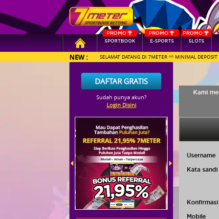
PROMO
PROMO
PROMO
SPORTBOOK
E-SPORTS
SLOTS
NEW :
SELAMAT DATANG DI 7METER ^^ MINIMAL DEPOSIT HANYA R
DAFTAR GRATIS
Kami mem
Sudah punya akun?
Login Disini
Username
Kata sandi
Konfirmasi
Mobile